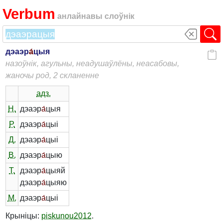
Verbum
анлайнавы слоўнік
дэаэр
а́
цыя
назоўнік, агульны, неадушаўлёны, неасабовы,
жаночы род, 2 скланенне
адз.
Н.
дэаэр
а́
цыя
Р.
дэаэр
а́
цыі
Д.
дэаэр
а́
цыі
В.
дэаэр
а́
цыю
Т.
дэаэр
а́
цыяй
дэаэр
а́
цыяю
М.
дэаэр
а́
цыі
Крыніцы:
piskunou2012
.