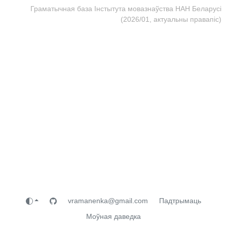
Граматычная база Інстытута мовазнаўства НАН Беларусі
(2026/01, актуальны правапіс)
vramanenka@gmail.com
Падтрымаць
Моўная даведка