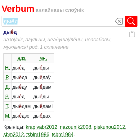
Verbum
анлайнавы слоўнік
ды
ё́
д
назоўнік, агульны, неадушаўлёны, неасабовы,
мужчынскі род, 1 скланенне
адз.
мн.
Н.
ды
ё́
д
ды
ё́
ды
Р.
ды
ё́
да
ды
ё́
даў
Д.
ды
ё́
ду
ды
ё́
дам
В.
ды
ё́
д
ды
ё́
ды
Т.
ды
ё́
дам
ды
ё́
дамі
М.
ды
ё́
дзе
ды
ё́
дах
Крыніцы:
krapivabr2012
,
nazounik2008
,
piskunou2012
,
sbm2012
,
tsblm1996
,
tsbm1984
.