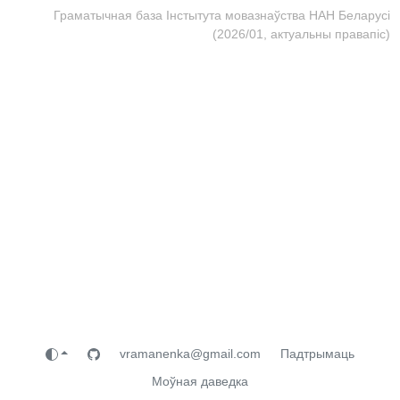
Граматычная база Інстытута мовазнаўства НАН Беларусі
(2026/01, актуальны правапіс)
vramanenka@gmail.com
Падтрымаць
Моўная даведка