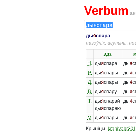
Verbum
ан
ды
я́
спара
назоўнік, агульны, н
адз.
м
Н.
ды
я́
спара
ды
я́
с
Р.
ды
я́
спары
ды
я́
с
Д.
ды
я́
спары
ды
я́
с
В.
ды
я́
спару
ды
я́
с
Т.
ды
я́
спарай
ды
я́
с
ды
я́
спараю
М.
ды
я́
спары
ды
я́
с
Крыніцы:
krapivabr20