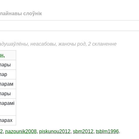
лайнавы слоўнік
еадушаўлёны, неасабовы, жаночы род, 2 скланенне
н.
пары
пар
парам
пары
парамі
парах
12
,
nazounik2008
,
piskunou2012
,
sbm2012
,
tsblm1996
.