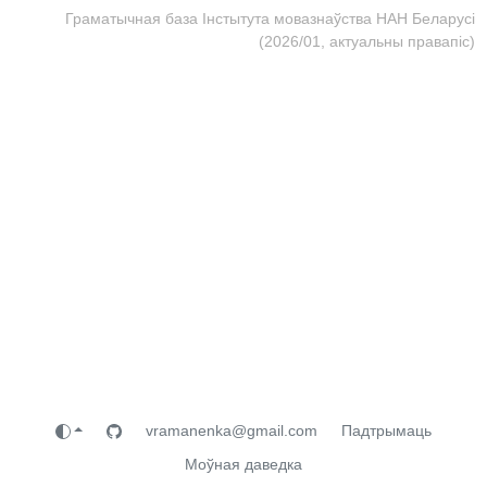
Граматычная база Інстытута мовазнаўства НАН Беларусі
(2026/01, актуальны правапіс)
vramanenka@gmail.com
Падтрымаць
Моўная даведка