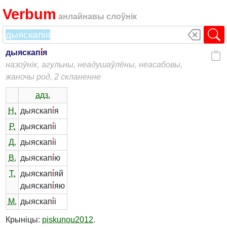
Verbum
анлайнавы слоўнік
дыяскап
і́
я
назоўнік, агульны, неадушаўлёны, неасабовы,
жаночы род, 2 скланенне
адз.
Н.
дыяскап
і́
я
Р.
дыяскап
і́
і
Д.
дыяскап
і́
і
В.
дыяскап
і́
ю
Т.
дыяскап
і́
яй
дыяскап
і́
яю
М.
дыяскап
і́
і
Крыніцы:
piskunou2012
.