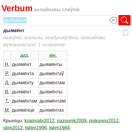
Verbum
анлайнавы слоўнік
дыям
е́
нт
назоўнік, агульны, неадушаўлёны, неасабовы,
мужчынскі род, 1 скланенне
адз.
мн.
Н.
дыям
е́
нт
дыям
е́
нты
Р.
дыям
е́
нта
дыям
е́
нтаў
Д.
дыям
е́
нту
дыям
е́
нтам
В.
дыям
е́
нт
дыям
е́
нты
Т.
дыям
е́
нтам
дыям
е́
нтамі
М.
дыям
е́
нце
дыям
е́
нтах
Крыніцы:
krapivabr2012
,
nazounik2008
,
piskunou2012
,
sbm2012
,
tsblm1996
,
tsbm1984
.