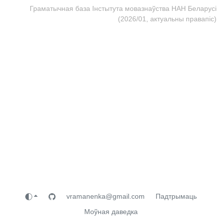
Граматычная база Інстытута мовазнаўства НАН Беларусі
(2026/01, актуальны правапіс)
vramanenka@gmail.com
Падтрымаць
Моўная даведка