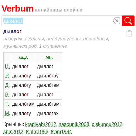
Verbum
анлайнавы слоўнік
дыял
о́
г
назоўнік, агульны, неадушаўлёны, неасабовы,
мужчынскі род, 1 скланенне
адз.
мн.
Н.
дыял
о́
г
дыял
о́
гі
Р.
дыял
о́
гу
дыял
о́
гаў
Д.
дыял
о́
гу
дыял
о́
гам
В.
дыял
о́
г
дыял
о́
гі
Т.
дыял
о́
гам
дыял
о́
гамі
М.
дыял
о́
гу
дыял
о́
гах
Крыніцы:
krapivabr2012
,
nazounik2008
,
piskunou2012
,
sbm2012
,
tsblm1996
,
tsbm1984
.