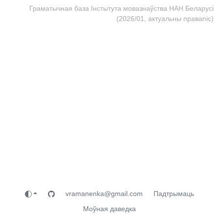
Граматычная база Інстытута мовазнаўства НАН Беларусі
(2026/01, актуальны правапіс)
vramanenka@gmail.com
Падтрымаць
Моўная даведка