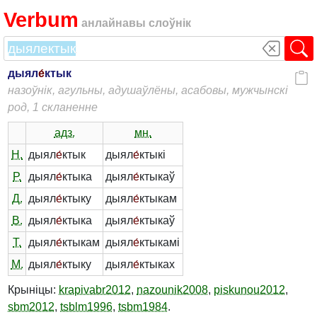
Verbum
анлайнавы слоўнік
дыял
е́
ктык
назоўнік, агульны, адушаўлёны, асабовы, мужчынскі
род, 1 скланенне
адз.
мн.
Н.
дыял
е́
ктык
дыял
е́
ктыкі
Р.
дыял
е́
ктыка
дыял
е́
ктыкаў
Д.
дыял
е́
ктыку
дыял
е́
ктыкам
В.
дыял
е́
ктыка
дыял
е́
ктыкаў
Т.
дыял
е́
ктыкам
дыял
е́
ктыкамі
М.
дыял
е́
ктыку
дыял
е́
ктыках
Крыніцы:
krapivabr2012
,
nazounik2008
,
piskunou2012
,
sbm2012
,
tsblm1996
,
tsbm1984
.