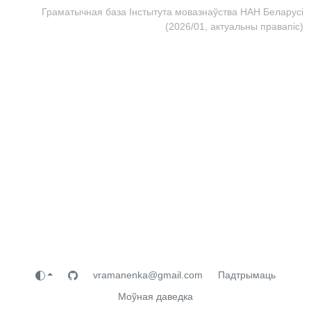
Граматычная база Інстытута мовазнаўства НАН Беларусі
(2026/01, актуальны правапіс)
vramanenka@gmail.com
Падтрымаць
Моўная даведка