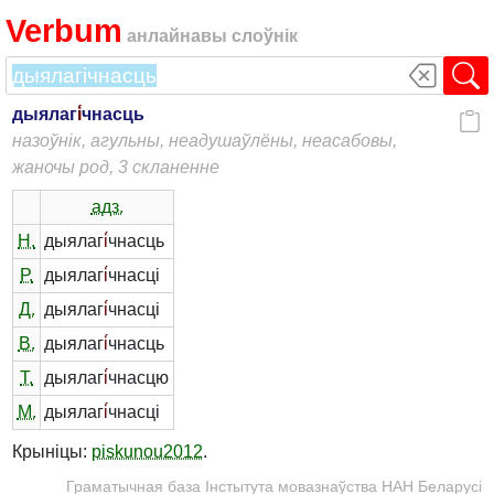
Verbum
анлайнавы слоўнік
дыялаг
і́
чнасць
назоўнік, агульны, неадушаўлёны, неасабовы,
жаночы род, 3 скланенне
адз.
Н.
дыялаг
і́
чнасць
Р.
дыялаг
і́
чнасці
Д.
дыялаг
і́
чнасці
В.
дыялаг
і́
чнасць
Т.
дыялаг
і́
чнасцю
М.
дыялаг
і́
чнасці
Крыніцы:
piskunou2012
.
Граматычная база Інстытута мовазнаўства НАН Беларусі