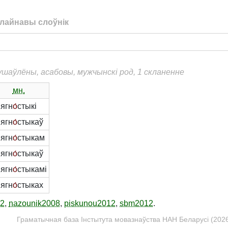
лайнавы слоўнік
душаўлёны, асабовы, мужчынскі род, 1 скланенне
мн.
ягн
о́
стыкі
ягн
о́
стыкаў
ягн
о́
стыкам
ягн
о́
стыкаў
ягн
о́
стыкамі
ягн
о́
стыках
12
,
nazounik2008
,
piskunou2012
,
sbm2012
.
Граматычная база Інстытута мовазнаўства НАН Беларусі (2026