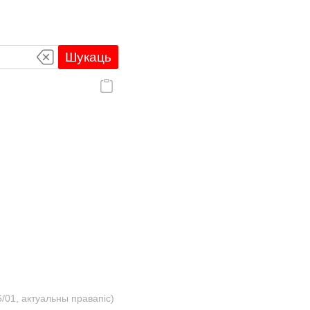
Шукаць
/01, актуальны правапіс)