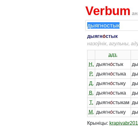
Verbum
ан
дыягн
о́
стык
назоўнік, агульны, а
адз.
Н.
дыягн
о́
стык
ды
Р.
дыягн
о́
стыка
ды
Д.
дыягн
о́
стыку
ды
В.
дыягн
о́
стыка
ды
Т.
дыягн
о́
стыкам
ды
М.
дыягн
о́
стыку
ды
Крыніцы:
krapivabr20