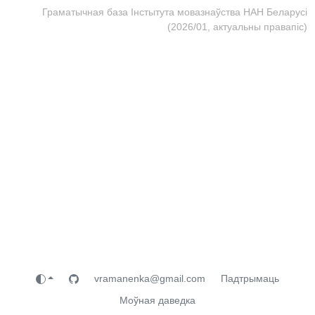
Граматычная база Інстытута мовазнаўства НАН Беларусі
(2026/01, актуальны правапіс)
vramanenka@gmail.com
Падтрымаць
Моўная даведка