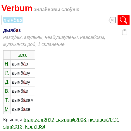
Verbum
анлайнавы слоўнік
дыяб
а́
з
назоўнік, агульны, неадушаўлёны, неасабовы,
мужчынскі род, 1 скланенне
адз.
Н.
дыяб
а́
з
Р.
дыяб
а́
зу
Д.
дыяб
а́
зу
В.
дыяб
а́
з
Т.
дыяб
а́
зам
М.
дыяб
а́
зе
Крыніцы:
krapivabr2012
,
nazounik2008
,
piskunou2012
,
sbm2012
,
tsbm1984
.