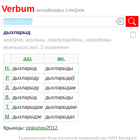
Verbum
анлайнавы слоўнік
дыхлар
ы́
д
назоўнік, агульны, неадушаўлёны, неасабовы,
мужчынскі род, 1 скланенне
адз.
мн.
Н.
дыхлар
ы́
д
дыхлар
ы́
ды
Р.
дыхлар
ы́
ду
дыхлар
ы́
даў
Д.
дыхлар
ы́
ду
дыхлар
ы́
дам
В.
дыхлар
ы́
д
дыхлар
ы́
ды
Т.
дыхлар
ы́
дам
дыхлар
ы́
дамі
М.
дыхлар
ы́
дзе
дыхлар
ы́
дах
Крыніцы:
piskunou2012
.
Граматычная база Інстытута мовазнаўства НАН Беларусі