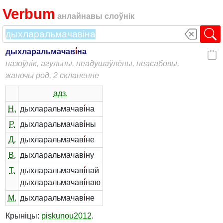
Verbum
анлайнавы слоўнік
дыхларальмачав
і́
на
назоўнік, агульны, неадушаўлёны, неасабовы,
жаночы род, 2 скланенне
адз.
Н.
дыхларальмачав
і́
на
Р.
дыхларальмачав
і́
ны
Д.
дыхларальмачав
і́
не
В.
дыхларальмачав
і́
ну
Т.
дыхларальмачав
і́
най
дыхларальмачав
і́
наю
М.
дыхларальмачав
і́
не
Крыніцы:
piskunou2012
.