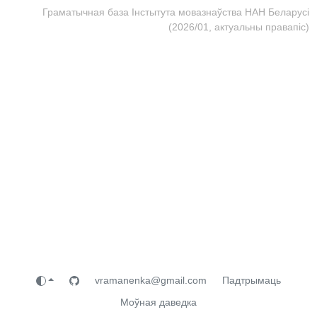
Граматычная база Інстытута мовазнаўства НАН Беларусі
(2026/01, актуальны правапіс)
vramanenka@gmail.com
Падтрымаць
Моўная даведка