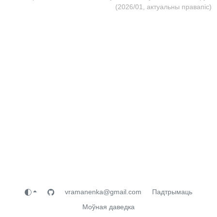
(2026/01, актуальны правапіс)
vramanenka@gmail.com
Падтрымаць
Моўная даведка