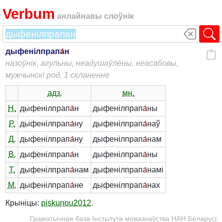
Verbum
анлайнавы слоўнік
дыфенілпрап
а́
н
назоўнік, агульны, неадушаўлёны, неасабовы,
мужчынскі род, 1 скланенне
адз.
мн.
Н.
дыфенілпрап
а́
н
дыфенілпрап
а́
ны
Р.
дыфенілпрап
а́
ну
дыфенілпрап
а́
наў
Д.
дыфенілпрап
а́
ну
дыфенілпрап
а́
нам
В.
дыфенілпрап
а́
н
дыфенілпрап
а́
ны
Т.
дыфенілпрап
а́
нам
дыфенілпрап
а́
намі
М.
дыфенілпрап
а́
не
дыфенілпрап
а́
нах
Крыніцы:
piskunou2012
.
Граматычная база Інстытута мовазнаўства НАН Беларусі