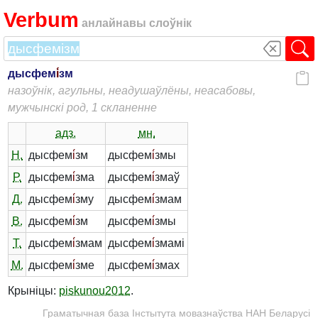
Verbum
анлайнавы слоўнік
дысфем
і́
зм
назоўнік, агульны, неадушаўлёны, неасабовы,
мужчынскі род, 1 скланенне
адз.
мн.
Н.
дысфем
і́
зм
дысфем
і́
змы
Р.
дысфем
і́
зма
дысфем
і́
змаў
Д.
дысфем
і́
зму
дысфем
і́
змам
В.
дысфем
і́
зм
дысфем
і́
змы
Т.
дысфем
і́
змам
дысфем
і́
змамі
М.
дысфем
і́
зме
дысфем
і́
змах
Крыніцы:
piskunou2012
.
Граматычная база Інстытута мовазнаўства НАН Беларусі