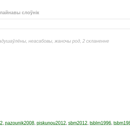
лайнавы слоўнік
еадушаўлёны, неасабовы, жаночы род, 2 скланенне
12
,
nazounik2008
,
piskunou2012
,
sbm2012
,
tsblm1996
,
tsbm19