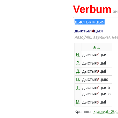
Verbum
ан
дыстыл
я́
цыя
назоўнік, агульны, н
адз.
Н.
дыстыл
я́
цыя
Р.
дыстыл
я́
цыі
Д.
дыстыл
я́
цыі
В.
дыстыл
я́
цыю
Т.
дыстыл
я́
цыяй
дыстыл
я́
цыяю
М.
дыстыл
я́
цыі
Крыніцы:
krapivabr20