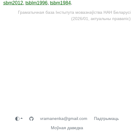
sbm2012
,
tsblm1996
,
tsbm1984
.
Граматычная база Інстытута мовазнаўства НАН Беларусі
(2026/01, актуальны правапіс)
vramanenka@gmail.com
Падтрымаць
Моўная даведка