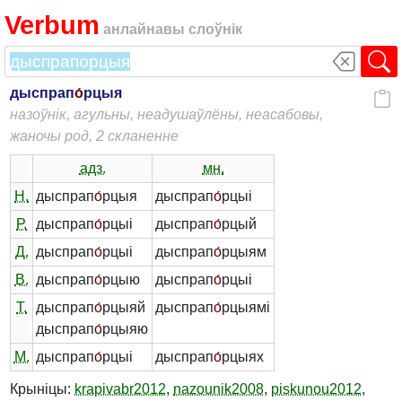
Verbum
анлайнавы слоўнік
дыспрап
о́
рцыя
назоўнік, агульны, неадушаўлёны, неасабовы,
жаночы род, 2 скланенне
адз.
мн.
Н.
дыспрап
о́
рцыя
дыспрап
о́
рцыі
Р.
дыспрап
о́
рцыі
дыспрап
о́
рцый
Д.
дыспрап
о́
рцыі
дыспрап
о́
рцыям
В.
дыспрап
о́
рцыю
дыспрап
о́
рцыі
Т.
дыспрап
о́
рцыяй
дыспрап
о́
рцыямі
дыспрап
о́
рцыяю
М.
дыспрап
о́
рцыі
дыспрап
о́
рцыях
Крыніцы:
krapivabr2012
,
nazounik2008
,
piskunou2012
,