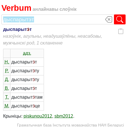
Verbum
анлайнавы слоўнік
дыспарыт
э́
т
назоўнік, агульны, неадушаўлёны, неасабовы,
мужчынскі род, 1 скланенне
адз.
Н.
дыспарыт
э́
т
Р.
дыспарыт
э́
ту
Д.
дыспарыт
э́
ту
В.
дыспарыт
э́
т
Т.
дыспарыт
э́
там
М.
дыспарыт
э́
це
Крыніцы:
piskunou2012
,
sbm2012
.
Граматычная база Інстытута мовазнаўства НАН Беларусі