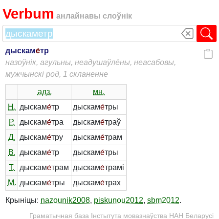
Verbum
анлайнавы слоўнік
дыскам
е́
тр
назоўнік, агульны, неадушаўлёны, неасабовы,
мужчынскі род, 1 скланенне
адз.
мн.
Н.
дыскам
е́
тр
дыскам
е́
тры
Р.
дыскам
е́
тра
дыскам
е́
траў
Д.
дыскам
е́
тру
дыскам
е́
трам
В.
дыскам
е́
тр
дыскам
е́
тры
Т.
дыскам
е́
трам
дыскам
е́
трамі
М.
дыскам
е́
тры
дыскам
е́
трах
Крыніцы:
nazounik2008
,
piskunou2012
,
sbm2012
.
Граматычная база Інстытута мовазнаўства НАН Беларусі