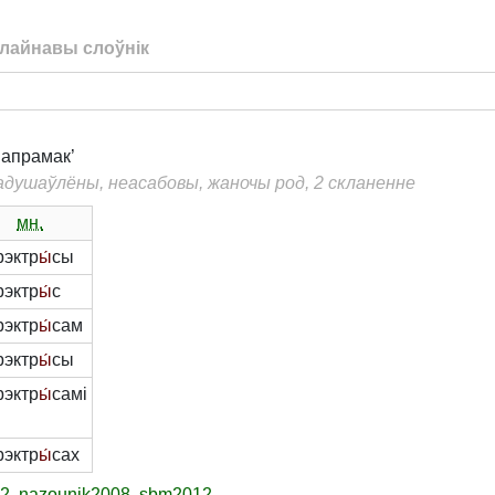
лайнавы слоўнік
напрамак’
еадушаўлёны, неасабовы, жаночы род, 2 скланенне
мн.
рэктр
ы́
сы
рэктр
ы́
с
рэктр
ы́
сам
рэктр
ы́
сы
рэктр
ы́
самі
рэктр
ы́
сах
12
,
nazounik2008
,
sbm2012
.