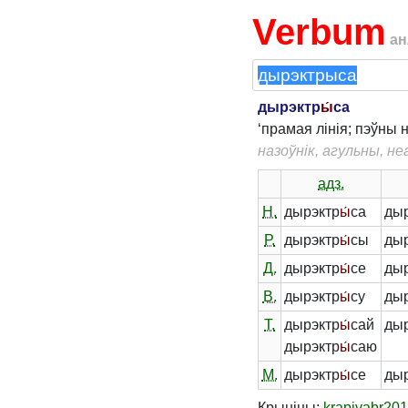
Verbum
ан
дырэктр
ы́
са
‘прамая лінія; пэўны 
назоўнік, агульны, н
адз.
Н.
дырэктр
ы́
са
ды
Р.
дырэктр
ы́
сы
ды
Д.
дырэктр
ы́
се
ды
В.
дырэктр
ы́
су
ды
Т.
дырэктр
ы́
сай
ды
дырэктр
ы́
саю
М.
дырэктр
ы́
се
ды
Крыніцы:
krapivabr20