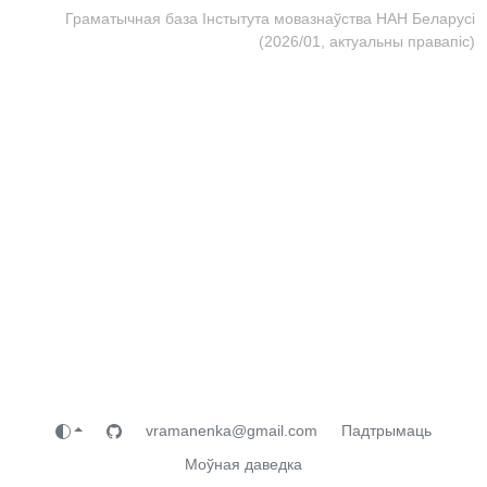
Граматычная база Інстытута мовазнаўства НАН Беларусі
(2026/01, актуальны правапіс)
vramanenka@gmail.com
Падтрымаць
Моўная даведка