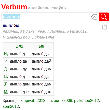
Verbum
анлайнавы слоўнік
дыпл
о́
ід
назоўнік, агульны, неадушаўлёны, неасабовы,
мужчынскі род, 1 скланенне
адз.
мн.
Н.
дыпл
о́
ід
дыпл
о́
іды
Р.
дыпл
о́
іда
дыпл
о́
ідаў
Д.
дыпл
о́
іду
дыпл
о́
ідам
В.
дыпл
о́
ід
дыпл
о́
іды
Т.
дыпл
о́
ідам
дыпл
о́
ідамі
М.
дыпл
о́
ідзе
дыпл
о́
ідах
Крыніцы:
krapivabr2012
,
nazounik2008
,
piskunou2012
,
sbm2012
.