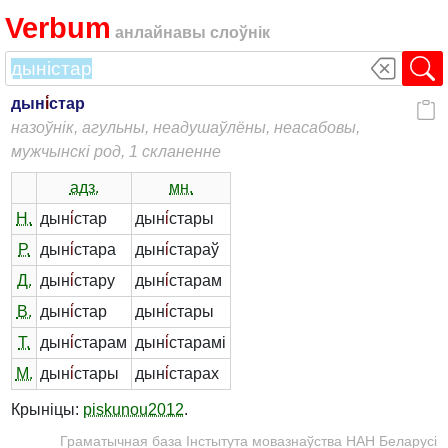
Verbum
анлайнавы слоўнік
дын
і́
стар
назоўнік, агульны, неадушаўлёны, неасабовы,
мужчынскі род, 1 скланенне
адз.
мн.
Н.
дын
і́
стар
дын
і́
стары
Р.
дын
і́
стара
дын
і́
стараў
Д.
дын
і́
стару
дын
і́
старам
В.
дын
і́
стар
дын
і́
стары
Т.
дын
і́
старам
дын
і́
старамі
М.
дын
і́
стары
дын
і́
старах
Крыніцы:
piskunou2012
.
Граматычная база Інстытута мовазнаўства НАН Беларусі