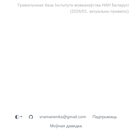
Граматычная база Інстытута мовазнаўства НАН Беларусі
(2026/01, актуальны правапіс)
vramanenka@gmail.com
Падтрымаць
Моўная даведка