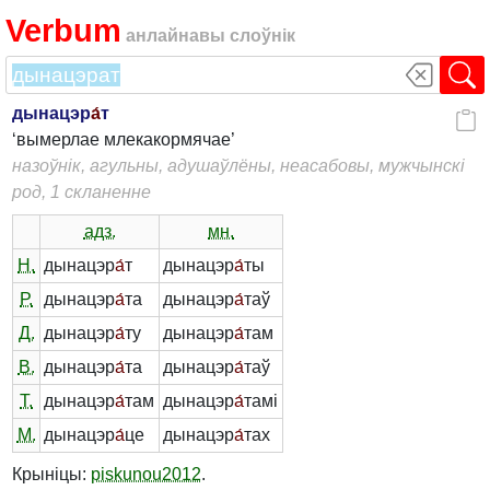
Verbum
анлайнавы слоўнік
дынацэр
а́
т
‘вымерлае млекакормячае’
назоўнік, агульны, адушаўлёны, неасабовы, мужчынскі
род, 1 скланенне
адз.
мн.
Н.
дынацэр
а́
т
дынацэр
а́
ты
Р.
дынацэр
а́
та
дынацэр
а́
таў
Д.
дынацэр
а́
ту
дынацэр
а́
там
В.
дынацэр
а́
та
дынацэр
а́
таў
Т.
дынацэр
а́
там
дынацэр
а́
тамі
М.
дынацэр
а́
це
дынацэр
а́
тах
Крыніцы:
piskunou2012
.