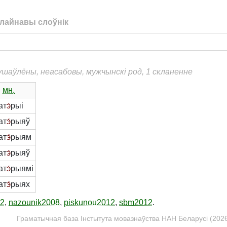
лайнавы слоўнік
душаўлёны, неасабовы, мужчынскі род, 1 скланенне
мн.
ат
э́
рыі
ат
э́
рыяў
ат
э́
рыям
ат
э́
рыяў
ат
э́
рыямі
ат
э́
рыях
12
,
nazounik2008
,
piskunou2012
,
sbm2012
.
Граматычная база Інстытута мовазнаўства НАН Беларусі (2026