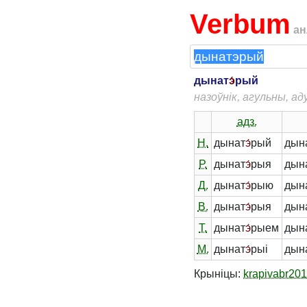
Verbum
ан
дынат
э́
рый
назоўнік, агульны, а
адз.
Н.
дынат
э́
рый
дын
Р.
дынат
э́
рыя
дын
Д.
дынат
э́
рыю
дын
В.
дынат
э́
рыя
дын
Т.
дынат
э́
рыем
дын
М.
дынат
э́
рыі
дын
Крыніцы:
krapivabr20