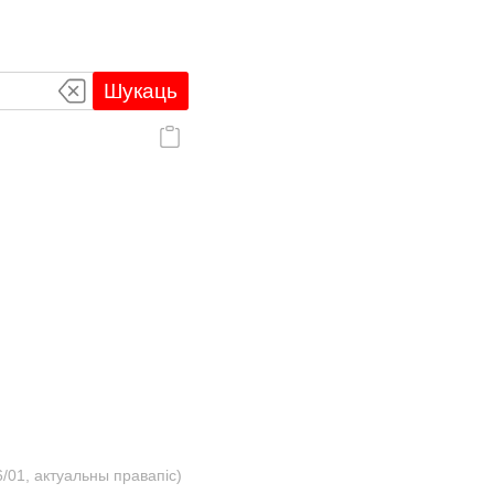
Шукаць
/01, актуальны правапіс)