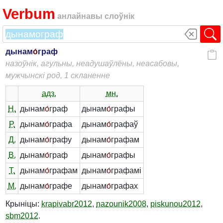
Verbum
анлайнавы слоўнік
дынам
о́
граф
назоўнік, агульны, неадушаўлёны, неасабовы,
мужчынскі род, 1 скланенне
адз.
мн.
Н.
дынам
о́
граф
дынам
о́
графы
Р.
дынам
о́
графа
дынам
о́
графаў
Д.
дынам
о́
графу
дынам
о́
графам
В.
дынам
о́
граф
дынам
о́
графы
Т.
дынам
о́
графам
дынам
о́
графамі
М.
дынам
о́
графе
дынам
о́
графах
Крыніцы:
krapivabr2012
,
nazounik2008
,
piskunou2012
,
sbm2012
.