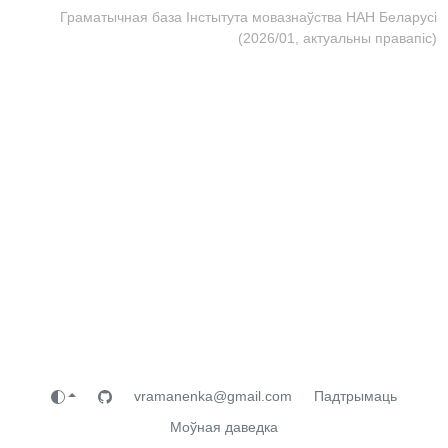
Граматычная база Інстытута мовазнаўства НАН Беларусі
(2026/01, актуальны правапіс)
vramanenka@gmail.com
Падтрымаць
Моўная даведка