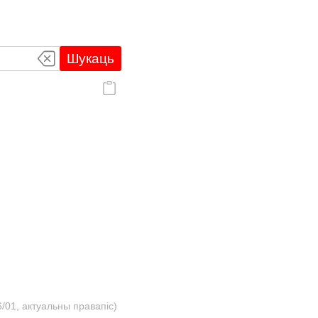
Шукаць
/01, актуальны правапіс)