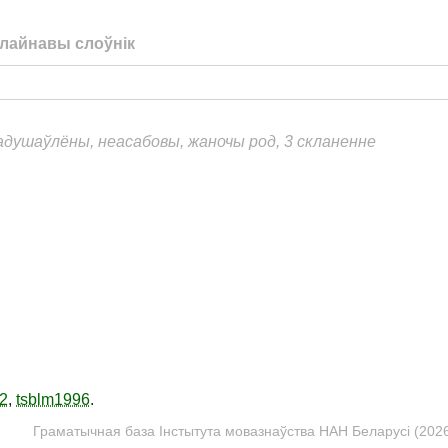
лайнавы слоўнік
еадушаўлёны, неасабовы, жаночы род, 3 скланенне
2
,
tsblm1996
.
Граматычная база Інстытута мовазнаўства НАН Беларусі (2026