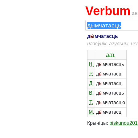
Verbum
ан
д
ы́
мчатасць
назоўнік, агульны, н
адз.
Н.
д
ы́
мчатасць
Р.
д
ы́
мчатасці
Д.
д
ы́
мчатасці
В.
д
ы́
мчатасць
Т.
д
ы́
мчатасцю
М.
д
ы́
мчатасці
Крыніцы:
piskunou201