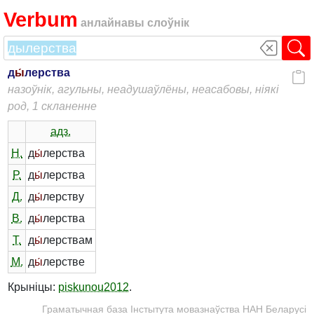
Verbum
анлайнавы слоўнік
д
ы́
лерства
назоўнік, агульны, неадушаўлёны, неасабовы, ніякі
род, 1 скланенне
адз.
Н.
д
ы́
лерства
Р.
д
ы́
лерства
Д.
д
ы́
лерству
В.
д
ы́
лерства
Т.
д
ы́
лерствам
М.
д
ы́
лерстве
Крыніцы:
piskunou2012
.
Граматычная база Інстытута мовазнаўства НАН Беларусі