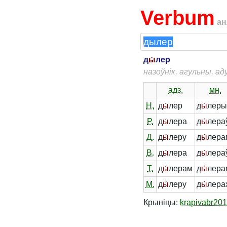
Verbum
ан
д
ы́
лер
назоўнік, агульны, а
адз.
мн.
Н.
д
ы́
лер
д
ы́
лер
Р.
д
ы́
лера
д
ы́
лера
Д.
д
ы́
леру
д
ы́
лера
В.
д
ы́
лера
д
ы́
лера
Т.
д
ы́
лерам
д
ы́
лера
М.
д
ы́
леру
д
ы́
лера
Крыніцы:
krapivabr20