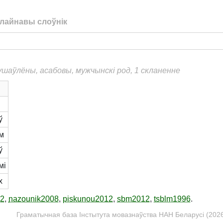
лайнавы слоўнік
душаўлёны, асабовы, мужчынскі род, 1 скланенне
ы
ў
м
ў
мі
х
12
,
nazounik2008
,
piskunou2012
,
sbm2012
,
tsblm1996
.
Граматычная база Інстытута мовазнаўства НАН Беларусі (2026