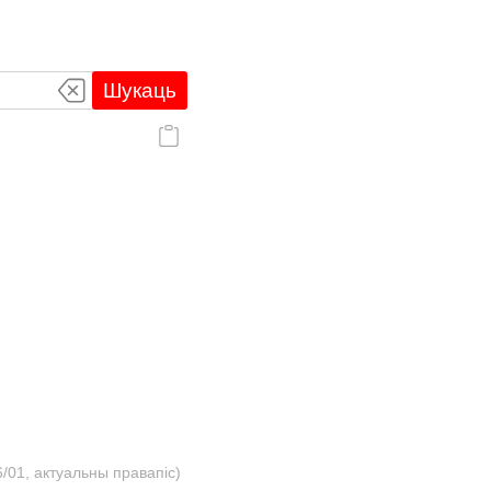
Шукаць
/01, актуальны правапіс)