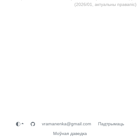
(2026/01, актуальны правапіс)
vramanenka@gmail.com
Падтрымаць
Моўная даведка