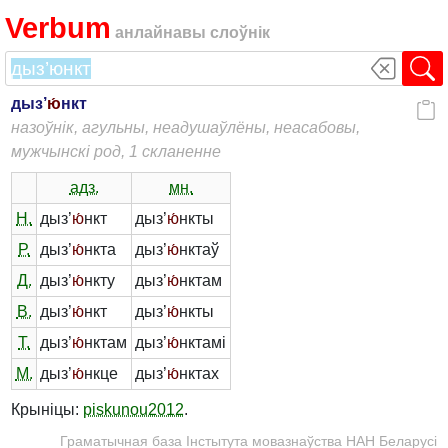
Verbum
анлайнавы слоўнік
дыз’
ю́
нкт
назоўнік, агульны, неадушаўлёны, неасабовы,
мужчынскі род, 1 скланенне
адз.
мн.
Н.
дыз’
ю́
нкт
дыз’
ю́
нкты
Р.
дыз’
ю́
нкта
дыз’
ю́
нктаў
Д.
дыз’
ю́
нкту
дыз’
ю́
нктам
В.
дыз’
ю́
нкт
дыз’
ю́
нкты
Т.
дыз’
ю́
нктам
дыз’
ю́
нктамі
М.
дыз’
ю́
нкце
дыз’
ю́
нктах
Крыніцы:
piskunou2012
.
Граматычная база Інстытута мовазнаўства НАН Беларусі