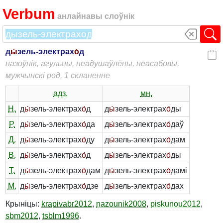
Verbum
анлайнавы слоўнік
д
ы́
зель-электрах
о́
д
назоўнік, агульны, неадушаўлёны, неасабовы,
мужчынскі род, 1 скланенне
адз.
мн.
Н.
д
ы́
зель-электрах
о́
д
д
ы́
зель-электрах
о́
ды
Р.
д
ы́
зель-электрах
о́
да
д
ы́
зель-электрах
о́
даў
Д.
д
ы́
зель-электрах
о́
ду
д
ы́
зель-электрах
о́
дам
В.
д
ы́
зель-электрах
о́
д
д
ы́
зель-электрах
о́
ды
Т.
д
ы́
зель-электрах
о́
дам
д
ы́
зель-электрах
о́
дамі
М.
д
ы́
зель-электрах
о́
дзе
д
ы́
зель-электрах
о́
дах
Крыніцы:
krapivabr2012
,
nazounik2008
,
piskunou2012
,
sbm2012
,
tsblm1996
.