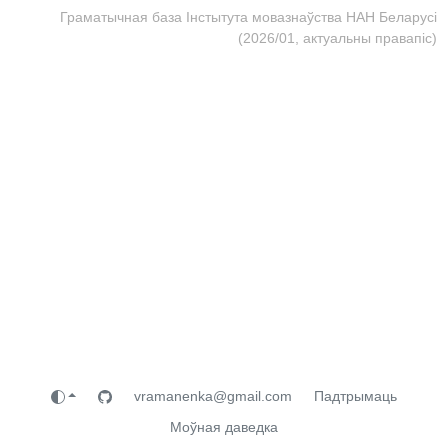
Граматычная база Інстытута мовазнаўства НАН Беларусі
(2026/01, актуальны правапіс)
vramanenka@gmail.com
Падтрымаць
Моўная даведка