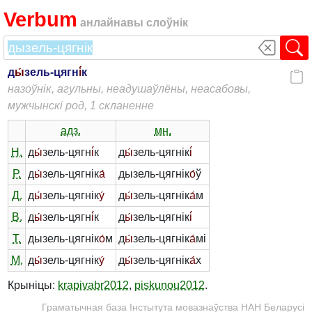
Verbum
анлайнавы слоўнік
д
ы́
зель-цягн
і́
к
назоўнік, агульны, неадушаўлёны, неасабовы,
мужчынскі род, 1 скланенне
адз.
мн.
Н.
д
ы́
зель-цягн
і́
к
д
ы́
зель-цягнік
і́
Р.
д
ы́
зель-цягнік
а́
дызель-цягнік
о́
ў
Д.
д
ы́
зель-цягнік
у́
д
ы́
зель-цягнік
а́
м
В.
д
ы́
зель-цягн
і́
к
д
ы́
зель-цягнік
і́
Т.
дызель-цягнік
о́
м
д
ы́
зель-цягнік
а́
мі
М.
д
ы́
зель-цягнік
у́
д
ы́
зель-цягнік
а́
х
Крыніцы:
krapivabr2012
,
piskunou2012
.
Граматычная база Інстытута мовазнаўства НАН Беларусі