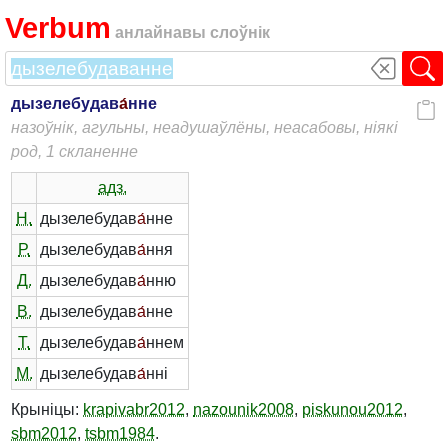
Verbum
анлайнавы слоўнік
дызелебудав
а́
нне
назоўнік, агульны, неадушаўлёны, неасабовы, ніякі
род, 1 скланенне
адз.
Н.
дызелебудав
а́
нне
Р.
дызелебудав
а́
ння
Д.
дызелебудав
а́
нню
В.
дызелебудав
а́
нне
Т.
дызелебудав
а́
ннем
М.
дызелебудав
а́
нні
Крыніцы:
krapivabr2012
,
nazounik2008
,
piskunou2012
,
sbm2012
,
tsbm1984
.