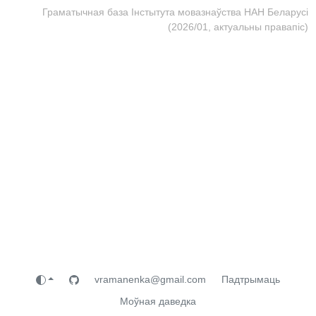
Граматычная база Інстытута мовазнаўства НАН Беларусі
(2026/01, актуальны правапіс)
vramanenka@gmail.com
Падтрымаць
Моўная даведка