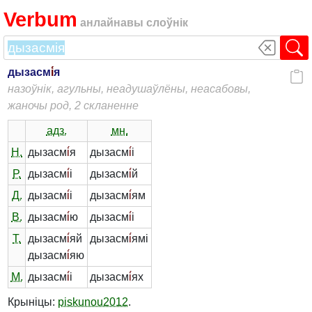
Verbum
анлайнавы слоўнік
дызасм
і́
я
назоўнік, агульны, неадушаўлёны, неасабовы,
жаночы род, 2 скланенне
адз.
мн.
Н.
дызасм
і́
я
дызасм
і́
і
Р.
дызасм
і́
і
дызасм
і́
й
Д.
дызасм
і́
і
дызасм
і́
ям
В.
дызасм
і́
ю
дызасм
і́
і
Т.
дызасм
і́
яй
дызасм
і́
ямі
дызасм
і́
яю
М.
дызасм
і́
і
дызасм
і́
ях
Крыніцы:
piskunou2012
.