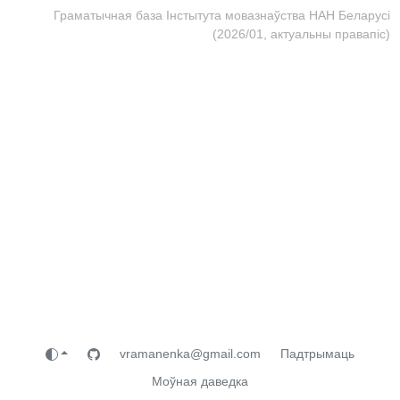
Граматычная база Інстытута мовазнаўства НАН Беларусі
(2026/01, актуальны правапіс)
vramanenka@gmail.com
Падтрымаць
Моўная даведка