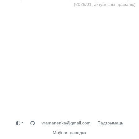
(2026/01, актуальны правапіс)
vramanenka@gmail.com
Падтрымаць
Моўная даведка