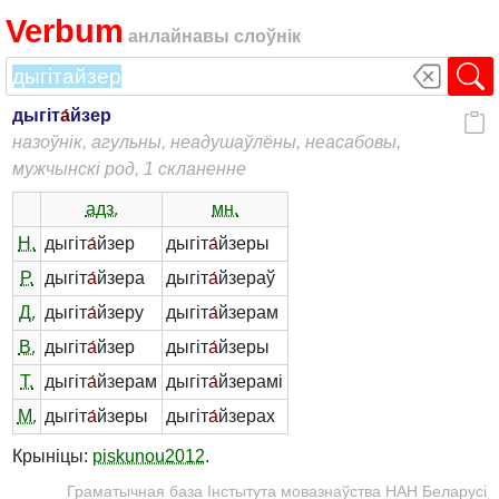
Verbum
анлайнавы слоўнік
дыгіт
а́
йзер
назоўнік, агульны, неадушаўлёны, неасабовы,
мужчынскі род, 1 скланенне
адз.
мн.
Н.
дыгіт
а́
йзер
дыгіт
а́
йзеры
Р.
дыгіт
а́
йзера
дыгіт
а́
йзераў
Д.
дыгіт
а́
йзеру
дыгіт
а́
йзерам
В.
дыгіт
а́
йзер
дыгіт
а́
йзеры
Т.
дыгіт
а́
йзерам
дыгіт
а́
йзерамі
М.
дыгіт
а́
йзеры
дыгіт
а́
йзерах
Крыніцы:
piskunou2012
.
Граматычная база Інстытута мовазнаўства НАН Беларусі