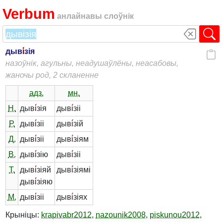
Verbum
анлайнавы слоўнік
дыв
і́
зія
назоўнік, агульны, неадушаўлёны, неасабовы,
жаночы род, 2 скланенне
адз.
мн.
Н.
дыв
і́
зія
дыв
і́
зіі
Р.
дыв
і́
зіі
дыв
і́
зій
Д.
дыв
і́
зіі
дыв
і́
зіям
В.
дыв
і́
зію
дыв
і́
зіі
Т.
дыв
і́
зіяй
дыв
і́
зіямі
дыв
і́
зіяю
М.
дыв
і́
зіі
дыв
і́
зіях
Крыніцы:
krapivabr2012
,
nazounik2008
,
piskunou2012
,