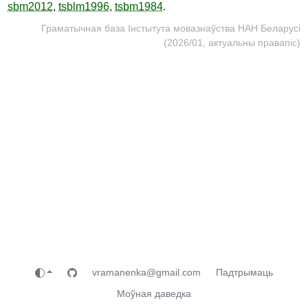
sbm2012
,
tsblm1996
,
tsbm1984
.
Граматычная база Інстытута мовазнаўства НАН Беларусі
(2026/01, актуальны правапіс)
vramanenka@gmail.com
Падтрымаць
Моўная даведка