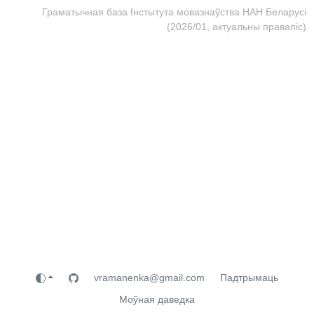
Граматычная база Інстытута мовазнаўства НАН Беларусі
(2026/01, актуальны правапіс)
vramanenka@gmail.com
Падтрымаць
Моўная даведка