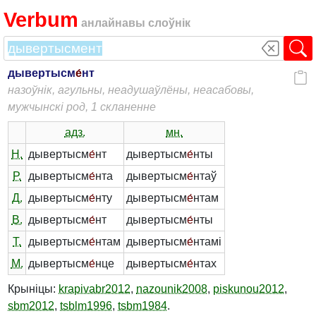
Verbum
анлайнавы слоўнік
дывертысм
е́
нт
назоўнік, агульны, неадушаўлёны, неасабовы,
мужчынскі род, 1 скланенне
адз.
мн.
Н.
дывертысм
е́
нт
дывертысм
е́
нты
Р.
дывертысм
е́
нта
дывертысм
е́
нтаў
Д.
дывертысм
е́
нту
дывертысм
е́
нтам
В.
дывертысм
е́
нт
дывертысм
е́
нты
Т.
дывертысм
е́
нтам
дывертысм
е́
нтамі
М.
дывертысм
е́
нце
дывертысм
е́
нтах
Крыніцы:
krapivabr2012
,
nazounik2008
,
piskunou2012
,
sbm2012
,
tsblm1996
,
tsbm1984
.