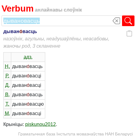
Verbum
анлайнавы слоўнік
дыван
о́
васць
назоўнік, агульны, неадушаўлёны, неасабовы,
жаночы род, 3 скланенне
адз.
Н.
дыван
о́
васць
Р.
дыван
о́
васці
Д.
дыван
о́
васці
В.
дыван
о́
васць
Т.
дыван
о́
васцю
М.
дыван
о́
васці
Крыніцы:
piskunou2012
.
Граматычная база Інстытута мовазнаўства НАН Беларусі