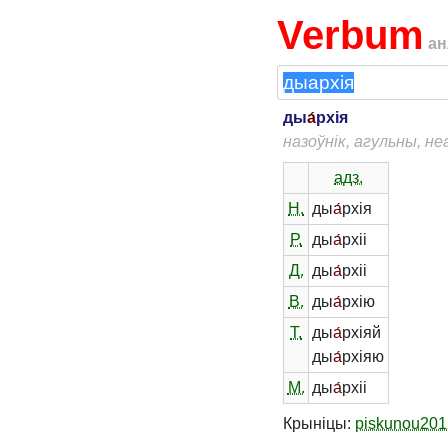
Verbum
ан
ды
а́
рхія
назоўнік, агульны, н
адз.
Н.
ды
а́
рхія
Р.
ды
а́
рхіі
Д.
ды
а́
рхіі
В.
ды
а́
рхію
Т.
ды
а́
рхіяй
ды
а́
рхіяю
М.
ды
а́
рхіі
Крыніцы:
piskunou201