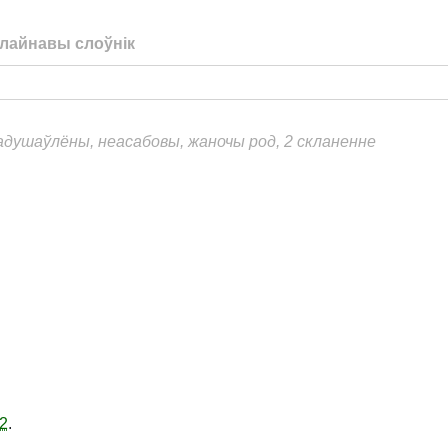
лайнавы слоўнік
еадушаўлёны, неасабовы, жаночы род, 2 скланенне
2
.