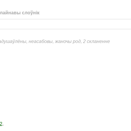
лайнавы слоўнік
еадушаўлёны, неасабовы, жаночы род, 2 скланенне
2
.