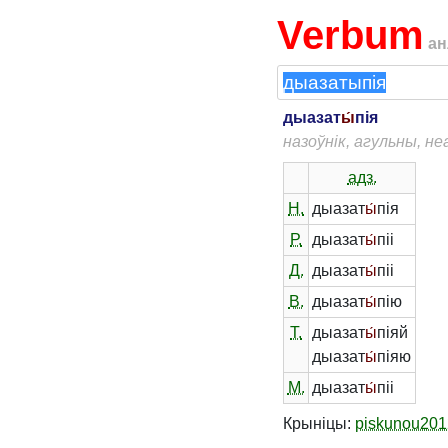
Verbum
ан
дыазат
ы́
пія
назоўнік, агульны, н
адз.
Н.
дыазат
ы́
пія
Р.
дыазат
ы́
піі
Д.
дыазат
ы́
піі
В.
дыазат
ы́
пію
Т.
дыазат
ы́
піяй
дыазат
ы́
піяю
М.
дыазат
ы́
піі
Крыніцы:
piskunou201