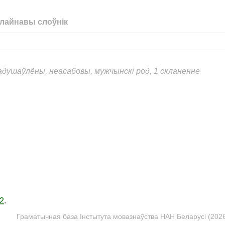
лайнавы слоўнік
еадушаўлёны, неасабовы, мужчынскі род, 1 скланенне
2
.
Граматычная база Інстытута мовазнаўства НАН Беларусі (2026