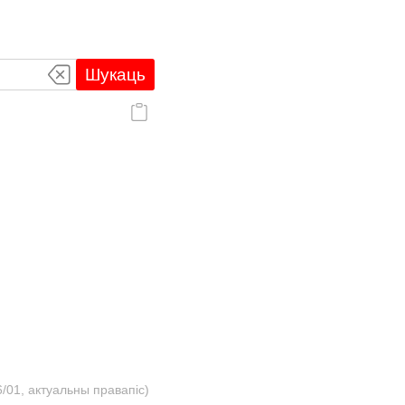
Шукаць
/01, актуальны правапіс)