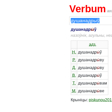
Verbum
ан
душанадр
ы́
ў
назоўнік, агульны, н
адз.
Н.
душанадр
ы́
ў
Р.
душанадр
ы́
ву
Д.
душанадр
ы́
ву
В.
душанадр
ы́
ў
Т.
душанадр
ы́
вам
М.
душанадр
ы́
ве
Крыніцы:
piskunou201