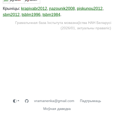
Крыніцы:
krapivabr2012
,
nazounik2008
,
piskunou2012
,
sbm2012
,
tsblm1996
,
tsbm1984
.
Граматычная база Інстытута мовазнаўства НАН Беларусі
(2026/01, актуальны правапіс)
vramanenka@gmail.com
Падтрымаць
Моўная даведка