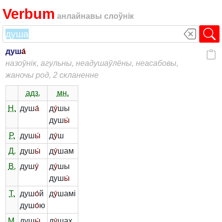
Verbum
анлайнавы слоўнік
душ
а́
назоўнік, агульны, неадушаўлёны, неасабовы,
жаночы род, 2 скланенне
адз.
мн.
Н.
душ
а́
д
у́
шы
душ
ы́
Р.
душ
ы́
д
у́
ш
Д.
душ
ы́
д
у́
шам
В.
душ
у́
д
у́
шы
душ
ы́
Т.
душ
о́
й
д
у́
шамі
душ
о́
ю
М.
душ
ы́
д
у́
шах