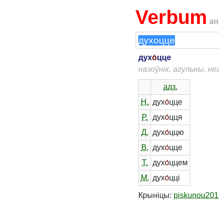
Verbum
ан
дух
о́
цце
назоўнік, агульны, не
адз.
Н.
дух
о́
цце
Р.
дух
о́
цця
Д.
дух
о́
ццю
В.
дух
о́
цце
Т.
дух
о́
ццем
М.
дух
о́
цці
Крыніцы:
piskunou201