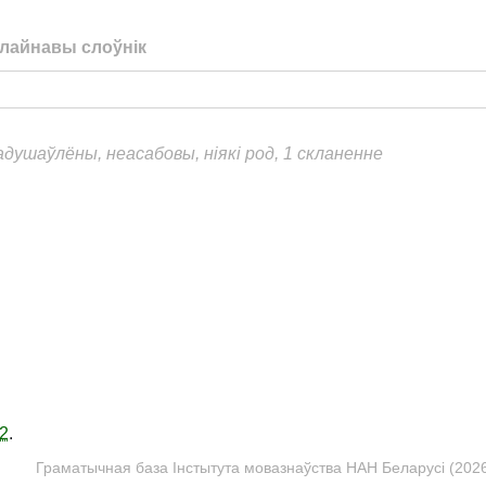
лайнавы слоўнік
адушаўлёны, неасабовы, ніякі род, 1 скланенне
2
.
Граматычная база Інстытута мовазнаўства НАН Беларусі (2026