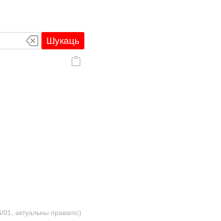
Шукаць
/01, актуальны правапіс)