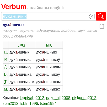
Verbum
анлайнавы слоўнік
дух
а́
ншчык
назоўнік, агульны, адушаўлёны, асабовы, мужчынскі
род, 1 скланенне
адз.
мн.
Н.
дух
а́
ншчык
дух
а́
ншчыкі
Р.
дух
а́
ншчыка
дух
а́
ншчыкаў
Д.
дух
а́
ншчыку
дух
а́
ншчыкам
В.
дух
а́
ншчыка
дух
а́
ншчыкаў
Т.
дух
а́
ншчыкам
дух
а́
ншчыкамі
М.
дух
а́
ншчыку
дух
а́
ншчыках
Крыніцы:
krapivabr2012
,
nazounik2008
,
piskunou2012
,
sbm2012
,
tsblm1996
,
tsbm1984
.