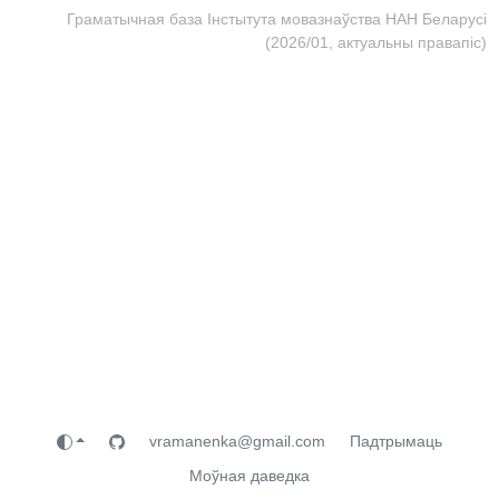
Граматычная база Інстытута мовазнаўства НАН Беларусі
(2026/01, актуальны правапіс)
vramanenka@gmail.com
Падтрымаць
Моўная даведка