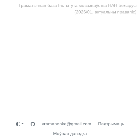
Граматычная база Інстытута мовазнаўства НАН Беларусі
(2026/01, актуальны правапіс)
vramanenka@gmail.com
Падтрымаць
Моўная даведка