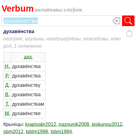
Verbum
анлайнавы слоўнік
духав
е́
нства
назоўнік, агульны, неадушаўлёны, неасабовы, ніякі
род, 1 скланенне
адз.
Н.
духав
е́
нства
Р.
духав
е́
нства
Д.
духав
е́
нству
В.
духав
е́
нства
Т.
духав
е́
нствам
М.
духав
е́
нстве
Крыніцы:
krapivabr2012
,
nazounik2008
,
piskunou2012
,
sbm2012
,
tsblm1996
,
tsbm1984
.