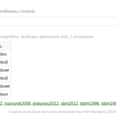
лайнавы слоўнік
душаўлёны, асабовы, мужчынскі род, 1 скланенне
.
о́
ры
о́
раў
о́
рам
о́
раў
о́
рамі
о́
рах
12
,
nazounik2008
,
piskunou2012
,
sbm2012
,
tsblm1996
,
tsbm19
Граматычная база Інстытута мовазнаўства НАН Беларусі (2026