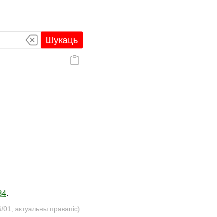
Шукаць
84
.
/01, актуальны правапіс)