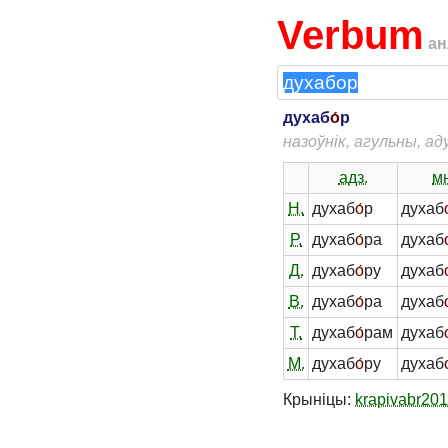
Verbum
ан
духаб
о́
р
назоўнік, агульны, а
адз.
мн
Н.
духаб
о́
р
духаб
Р.
духаб
о́
ра
духаб
Д.
духаб
о́
ру
духаб
В.
духаб
о́
ра
духаб
Т.
духаб
о́
рам
духаб
М.
духаб
о́
ру
духаб
Крыніцы:
krapivabr20