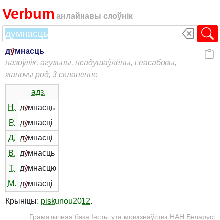
Verbum
анлайнавы слоўнік
д
у́
мнасць
назоўнік, агульны, неадушаўлёны, неасабовы,
жаночы род, 3 скланенне
адз.
Н.
д
у́
мнасць
Р.
д
у́
мнасці
Д.
д
у́
мнасці
В.
д
у́
мнасць
Т.
д
у́
мнасцю
М.
д
у́
мнасці
Крыніцы:
piskunou2012
.
Граматычная база Інстытута мовазнаўства НАН Беларусі