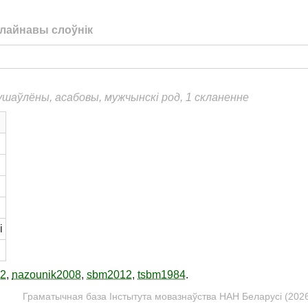
лайнавы слоўнік
душаўлёны, асабовы, мужчынскі род, 1 скланенне
м
і
12
,
nazounik2008
,
sbm2012
,
tsbm1984
.
Граматычная база Інстытута мовазнаўства НАН Беларусі (2026