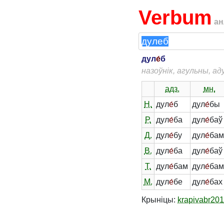
Verbum
ан
дул
е́
б
назоўнік, агульны, а
адз.
мн.
Н.
дул
е́
б
дул
е́
бы
Р.
дул
е́
ба
дул
е́
баў
Д.
дул
е́
бу
дул
е́
ба
В.
дул
е́
ба
дул
е́
баў
Т.
дул
е́
бам
дул
е́
бам
М.
дул
е́
бе
дул
е́
бах
Крыніцы:
krapivabr20