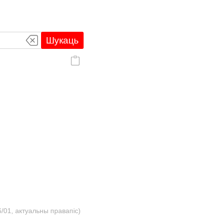
Шукаць
/01, актуальны правапіс)