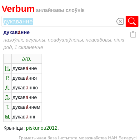
Verbum
анлайнавы слоўнік
дукав
а́
нне
назоўнік, агульны, неадушаўлёны, неасабовы, ніякі
род, 1 скланенне
адз.
Н.
дукав
а́
нне
Р.
дукав
а́
ння
Д.
дукав
а́
нню
В.
дукав
а́
нне
Т.
дукав
а́
ннем
М.
дукав
а́
нні
Крыніцы:
piskunou2012
.
Граматычная база Інстытута мовазнаўства НАН Беларусі