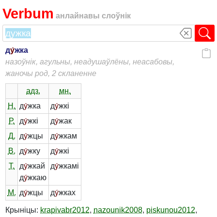
Verbum
анлайнавы слоўнік
д
у́
жка
назоўнік, агульны, неадушаўлёны, неасабовы,
жаночы род, 2 скланенне
адз.
мн.
Н.
д
у́
жка
д
у́
жкі
Р.
д
у́
жкі
д
у́
жак
Д.
д
у́
жцы
д
у́
жкам
В.
д
у́
жку
д
у́
жкі
Т.
д
у́
жкай
д
у́
жкамі
д
у́
жкаю
М.
д
у́
жцы
д
у́
жках
Крыніцы:
krapivabr2012
,
nazounik2008
,
piskunou2012
,