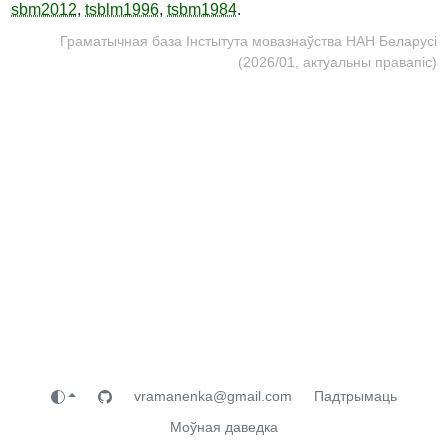
sbm2012
,
tsblm1996
,
tsbm1984
.
Граматычная база Інстытута мовазнаўства НАН Беларусі
(2026/01, актуальны правапіс)
vramanenka@gmail.com
Падтрымаць
Моўная даведка