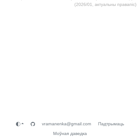
(2026/01, актуальны правапіс)
vramanenka@gmail.com
Падтрымаць
Моўная даведка