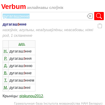
Verbum
анлайнавы слоўнік
дугагаш
э́
нне
назоўнік, агульны, неадушаўлёны, неасабовы, ніякі
род, 1 скланенне
адз.
Н.
дугагаш
э́
нне
Р.
дугагаш
э́
ння
Д.
дугагаш
э́
нню
В.
дугагаш
э́
нне
Т.
дугагаш
э́
ннем
М.
дугагаш
э́
нні
Крыніцы:
piskunou2012
.
Граматычная база Інстытута мовазнаўства НАН Беларусі