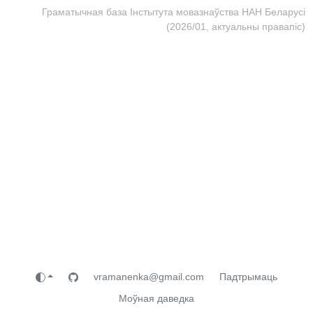
Граматычная база Інстытута мовазнаўства НАН Беларусі
(2026/01, актуальны правапіс)
vramanenka@gmail.com
Падтрымаць
Моўная даведка