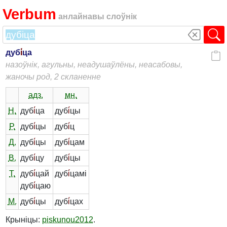
Verbum
анлайнавы слоўнік
дуб
і́
ца
назоўнік, агульны, неадушаўлёны, неасабовы,
жаночы род, 2 скланенне
адз.
мн.
Н.
дуб
і́
ца
дуб
і́
цы
Р.
дуб
і́
цы
дуб
і́
ц
Д.
дуб
і́
цы
дуб
і́
цам
В.
дуб
і́
цу
дуб
і́
цы
Т.
дуб
і́
цай
дуб
і́
цамі
дуб
і́
цаю
М.
дуб
і́
цы
дуб
і́
цах
Крыніцы:
piskunou2012
.